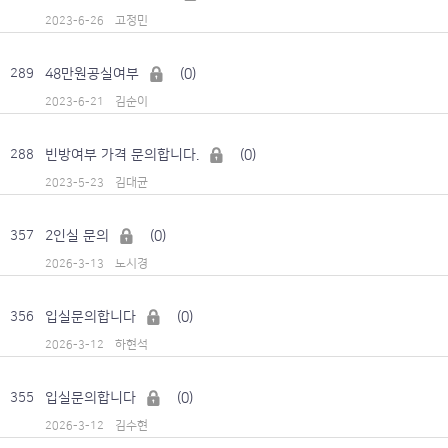
고정민
2023-6-26
48만원공실여부
(0)
289
김순이
2023-6-21
빈방여부 가격 문의합니다.
(0)
288
김대균
2023-5-23
2인실 문의
(0)
357
노시경
2026-3-13
입실문의합니다
(0)
356
하현석
2026-3-12
입실문의합니다
(0)
355
김수현
2026-3-12