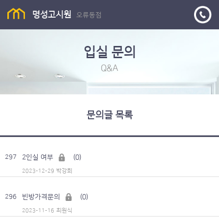
명성고시원
오류동점
입실 문의
Q&A
문의글 목록
2인실 여부
(0)
297
박강희
2023-12-29
빈방가격문의
(0)
296
최원식
2023-11-16